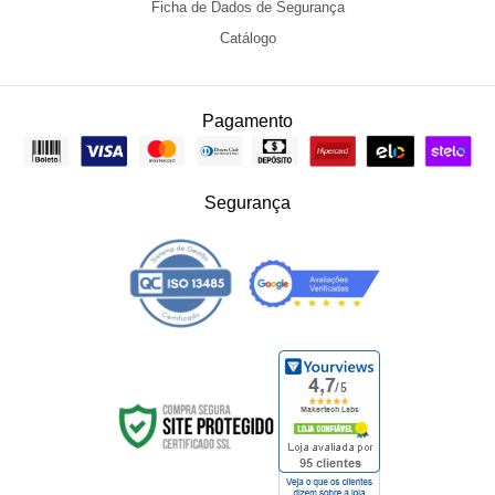
Ficha de Dados de Segurança
•••
1
2
3
4
•••
Catálogo
ESCREVER AVALIAÇÃO
Pagamento
Gabriel Beltran
•
3 anos atrás
•
3
Segurança
parametros de impresion de la resina BIO SPLINT .
Responder
MakertechLabs
•
3 anos atrás
•
0
Obrigado pela sua avaliação Gabriel Beltran! Olá! Para
acessar os parâmetros da bio splint basta acessar o
link:
https://blog.makertechlabs.com.br/seletor-de-
parametros/
Marcos Pacheco
•
2 anos atrás
•
1