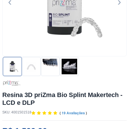
‹
›
Resina 3D priZma Bio Splint Makertech -
LCD e DLP
SKU: 4001501518
(
19 Avaliações
)