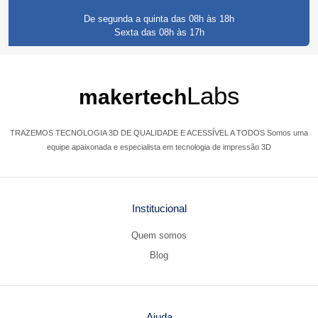
Roberto
De segunda a quinta das 08h às 18h
Toledo
Sexta das 08h às 17h
2 anos atrás
- Suporte Técnico:
Labs
makertech
“
”
Muito bom!
TRAZEMOS TECNOLOGIA 3D DE QUALIDADE E ACESSÍVEL A TODOS Somos uma
equipe apaixonada e especialista em tecnologia de impressão 3D
Você recomenda este produto ?
SIM
Compra verificada
2
2
Compartilhar
Institucional
Quem somos
Paulo
Blog
Murtinho
2 anos atrás
Ajuda