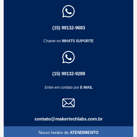
4
2
Compartilhar
(15) 99132-9683
Sidney
Chame no
WHATS SUPORTE
Santos
2 anos atrás
- Suporte Técnico:
(15) 99132-9289
“
”
Excelente resistência e transparência, sem ficar amarelada,
Entre em contato por
E-MAIL
Você recomenda este produto ?
SIM
Compra verificada
4
4
Compartilhar
contato@makertechlabs.com.br
Nosso horário de
ATENDIMENTO