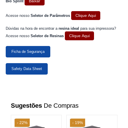
Baixar
Bio Splint
Clique Aqui
Acesse nosso
Seletor de Parâmetros
Dúvidas na hora de encontrar a
resina ideal
para sua impressora?
Clique Aqui
Acesse nosso
Seletor de Resinas
Ficha de Segurança
Safety Data Sheet
Média de avaliações
Sugestões
De Compras
5.0
(
19
avaliações )
PROPRIEDADE
AFK201586
- 19%
- 22%