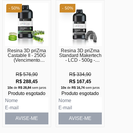
- 50%
- 50%
Resina 3D priZma
Resina 3D priZma
Castable II - 250G
Standard Makertech
(Vencimento
- LCD - 500g -
Próximo)
vencimento próximo
R$ 576,90
R$ 334,90
R$ 288,45
R$ 167,45
10x
de
R$ 28,84
sem juros
10x
de
R$ 16,74
sem juros
Produto esgotado
Produto esgotado
AVISE-ME
AVISE-ME