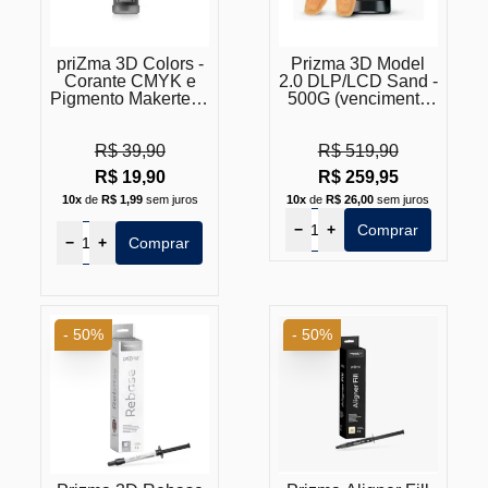
priZma 3D Colors -
Prizma 3D Model
Corante CMYK e
2.0 DLP/LCD Sand -
Pigmento Makertech
500G (vencimento
- Vencimento
próximo)
Próximo
R$ 39,90
R$ 519,90
R$ 19,90
R$ 259,95
10x
de
R$ 1,99
sem juros
10x
de
R$ 26,00
sem juros
−
+
Comprar
−
+
Comprar
- 50%
- 50%