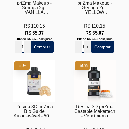
priZma Makeup -
priZma Makeup -
Seringa 2g -
Seringa 2g -
VANILLA
YELLOW
(Vencimento
(Vencimento
Próximo)
Próximo)
R$ 110,15
R$ 110,15
R$ 55,07
R$ 55,07
10x
de
R$ 5,51
sem juros
10x
de
R$ 5,51
sem juros
−
+
Comprar
−
+
Comprar
- 50%
- 50%
Resina 3D priZma
Resina 3D priZma
Bio Guide
Castable Makertech
Autoclavável - 500G
- Vencimento
- (Vencimento
Próximo
Próximo)