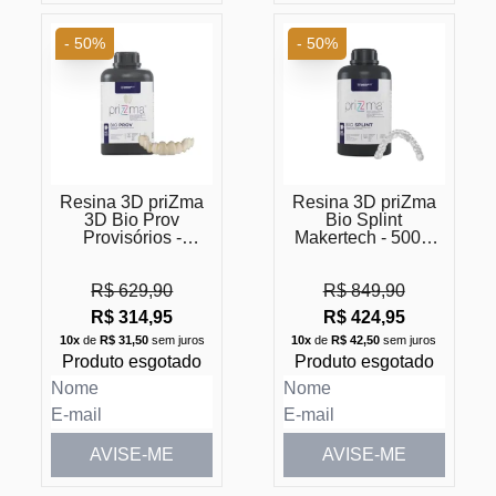
- 50%
- 50%
Resina 3D priZma
Resina 3D priZma
3D Bio Prov
Bio Splint
Provisórios -
Makertech - 500G
(Vencimento
(Vencimento
Próximo)
Próximo)
R$ 629,90
R$ 849,90
R$ 314,95
R$ 424,95
10x
de
R$ 31,50
sem juros
10x
de
R$ 42,50
sem juros
Produto esgotado
Produto esgotado
AVISE-ME
AVISE-ME