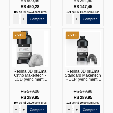
R$ 900,56
R$ 294,90
R$ 450,28
R$ 147,45
10x
de
R$ 45,03
sem juros
10x
de
R$ 14,74
sem juros
−
+
Comprar
−
+
Comprar
- 50%
- 50%
Resina 3D priZma
Resina 3D priZma
Ortho Makertech -
Standard Makertech
LCD (vencimento
- DLP (vencimento
próximo)
próximo)
R$ 579,00
R$ 579,90
R$ 289,95
R$ 289,95
10x
de
R$ 29,00
sem juros
10x
de
R$ 29,00
sem juros
−
+
Comprar
−
+
Comprar