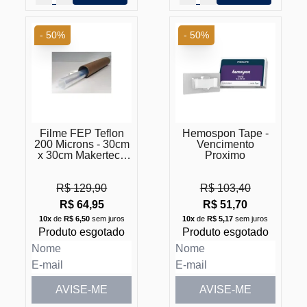
- 50%
- 50%
Filme FEP Teflon
Hemospon Tape -
200 Microns - 30cm
Vencimento
x 30cm Makertech
Proximo
Vencimento
Proximo
R$ 129,90
R$ 103,40
R$ 64,95
R$ 51,70
10x
de
R$ 6,50
sem juros
10x
de
R$ 5,17
sem juros
Produto esgotado
Produto esgotado
AVISE-ME
AVISE-ME