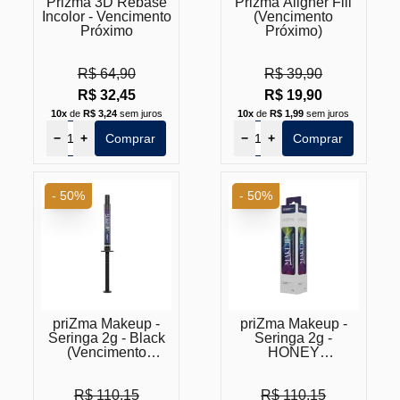
Prizma 3D Rebase
Prizma Aligner Fill
Incolor - Vencimento
(Vencimento
Próximo
Próximo)
R$ 64,90
R$ 39,90
R$ 32,45
R$ 19,90
10x
de
R$ 3,24
sem juros
10x
de
R$ 1,99
sem juros
−
+
Comprar
−
+
Comprar
- 50%
- 50%
priZma Makeup -
priZma Makeup -
Seringa 2g - Black
Seringa 2g -
(Vencimento
HONEY
Próximo)
(Vencimento
Próximo)
R$ 110,15
R$ 110,15