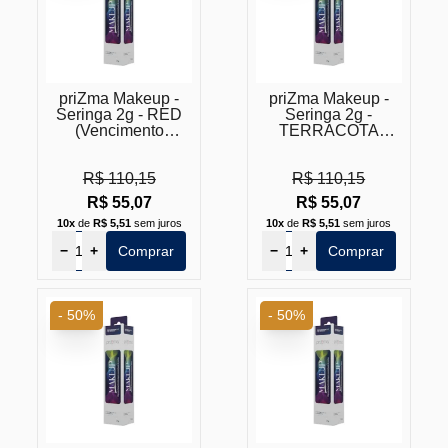
priZma Makeup -
priZma Makeup -
Seringa 2g - RED
Seringa 2g -
(Vencimento
TERRACOTA
Próximo)
(Vencimento
Próximo)
R$ 110,15
R$ 110,15
R$ 55,07
R$ 55,07
10x
de
R$ 5,51
sem juros
10x
de
R$ 5,51
sem juros
−
+
Comprar
−
+
Comprar
- 50%
- 50%