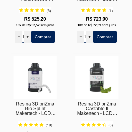
Makertech - LCD e
DLP
DLP
(8)
(1)
R$ 525,20
R$ 723,90
10x
de
R$ 52,52
sem juros
10x
de
R$ 72,39
sem juros
−
+
Comprar
−
+
Comprar
Resina 3D priZma
Resina 3D priZma
Bio Splint
Castable II
Makertech - LCD e
Makertech - LCD e
DLP
DLP
(19)
(6)