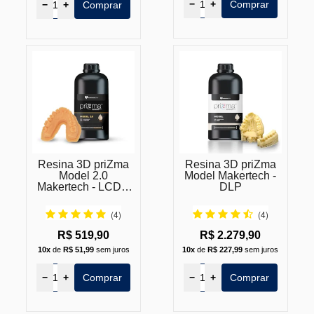
−
+
Comprar
−
+
Comprar
Resina 3D priZma
Resina 3D priZma
Model 2.0
Model Makertech -
Makertech - LCD e
DLP
DLP
(4)
(4)
R$ 519,90
R$ 2.279,90
10x
de
R$ 51,99
sem juros
10x
de
R$ 227,99
sem juros
−
+
Comprar
−
+
Comprar