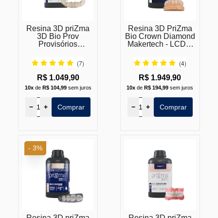
Resina 3D priZma
Resina 3D PriZma
3D Bio Prov
Bio Crown Diamond
Provisórios
Makertech - LCD e
Makertech - LCD e
DLP
DLP
(7)
(4)
R$ 1.049,90
R$ 1.949,90
10x
de
R$ 104,99
sem juros
10x
de
R$ 194,99
sem juros
−
+
Comprar
−
+
Comprar
- 3%
Resina 3D priZma
Resina 3D priZma