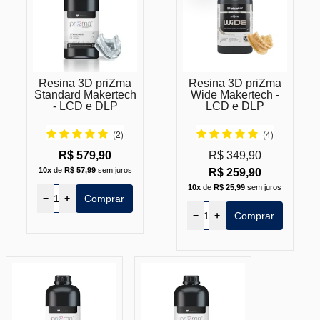
Resina 3D priZma
Resina 3D priZma
Standard Makertech
Wide Makertech -
- LCD e DLP
LCD e DLP
(2)
(4)
R$ 579,90
R$ 349,90
10x
de
R$ 57,99
sem juros
R$ 259,90
10x
de
R$ 25,99
sem juros
−
+
Comprar
−
+
Comprar