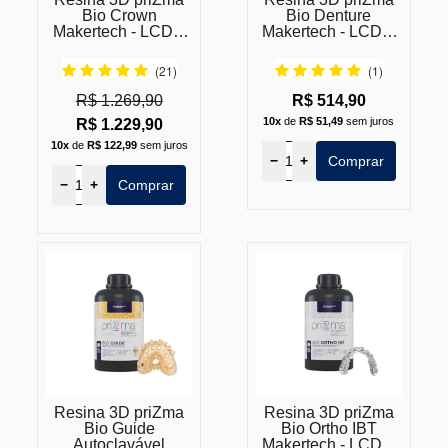
Bio Crown
Bio Denture
Makertech - LCD e
Makertech - LCD e
DLP
DPL
(21)
(1)
R$ 1.269,90
R$ 514,90
10x
de
R$ 51,49
sem juros
R$ 1.229,90
10x
de
R$ 122,99
sem juros
−
+
Comprar
−
+
Comprar
Resina 3D priZma
Resina 3D priZma
Bio Guide
Bio Ortho IBT
Autoclavável
Makertech - LCD e