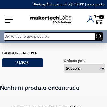
Frete grátis
acima de R$ 480,00 | para produto
0
PÁGINA INICIAL
/
BM4
Ordenar por:
FILTRAR
Nenhum produto encontrado