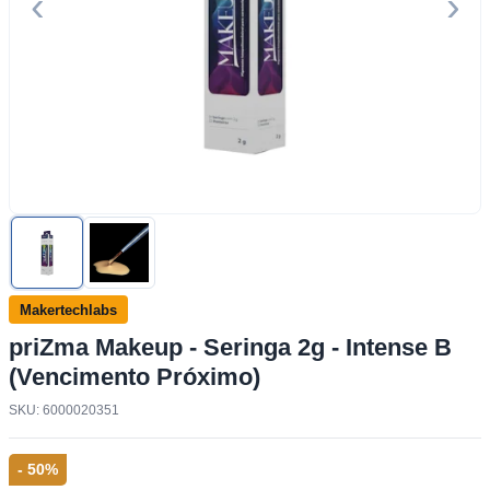
‹
›
Makertechlabs
priZma Makeup - Seringa 2g - Intense B
(Vencimento Próximo)
SKU: 6000020351
- 50%