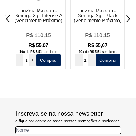
priZma Makeup -
priZma Makeup -
Seringa 2g - Intense A
Seringa 2g - Black
(Vencimento Próximo)
(Vencimento Próximo)
(
R$ 110,15
R$ 110,15
R$ 55,07
R$ 55,07
10x
de
R$ 5,51
sem juros
10x
de
R$ 5,51
sem juros
−
+
Comprar
−
+
Comprar
Inscreva-se na nossa newsletter
e fique por dentro de todas nossas promoções e novidades.