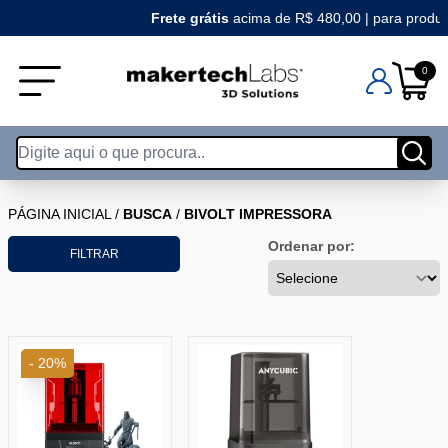
Frete grátis
acima de R$ 480,00 | para produto
0
PÁGINA INICIAL
/
BUSCA
/
BIVOLT IMPRESSORA
Ordenar por:
FILTRAR
- 20%