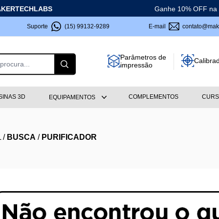
KERTECHLABS
Ganhe 10% OFF na s
Suporte
(15) 99132-9289
E-mail
contato@make
Parâmetros de
Calibra
impressão
SINAS 3D
COMPLEMENTOS
CURS
EQUIPAMENTOS
L
/
BUSCA
/
PURIFICADOR