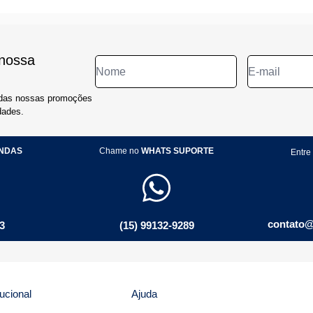
 nossa
todas nossas promoções
dades.
NDAS
Chame no
WHATS SUPORTE
Entre
contato@
3
(15) 99132-9289
tucional
Ajuda