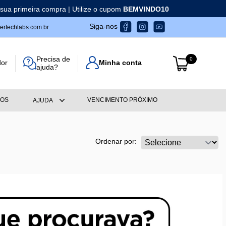
ua primeira compra | Utilize o cupom
BEMVINDO10
Siga-nos
rtechlabs.com.br
Precisa de
0
dor
Minha conta
ajuda?
OS
VENCIMENTO PRÓXIMO
AJUDA
Ordenar por: