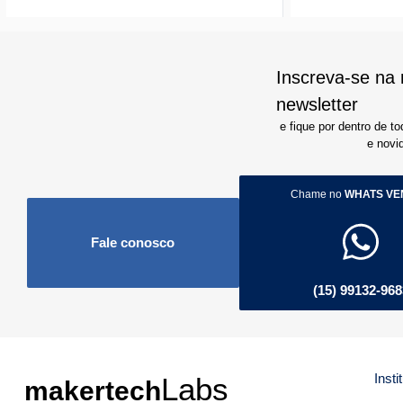
Inscreva-se na
newsletter
e fique por dentro de 
e novi
Chame no
WHATS VE
Fale conosco
(15) 99132-968
Insti
Labs
makertech