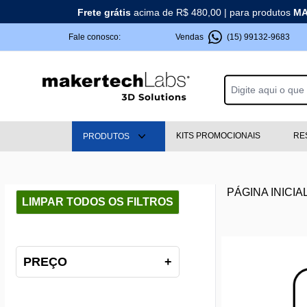
Frete grátis
acima de R$ 480,00 | para produtos
MA
Fale conosco:
Vendas
(15) 99132-9683
KITS PROMOCIONAIS
RE
PRODUTOS
PÁGINA INICIA
LIMPAR TODOS OS FILTROS
PREÇO
+